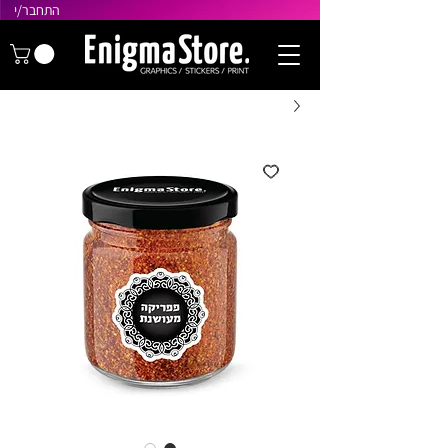
התחבר/י