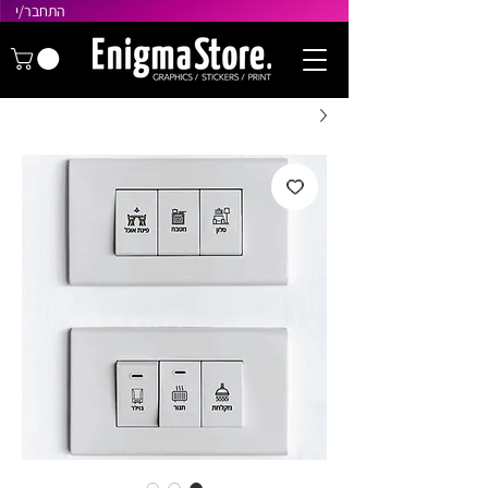
התחבר/י