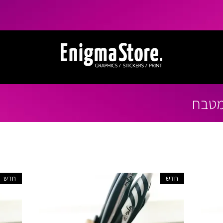
במטבח
חדש
חדש